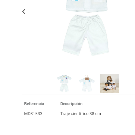
Plastifica, encuaderna, destruye
Papel y manipulados
Referencia
Descripción
MD31533
Traje científico 38 cm