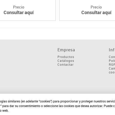
Precio
Precio
Consultar aquí
Consultar aquí
Empresa
In
Productos
Con
Catálogos
Pol
Contactar
RG
Cam
coo
ogías similares (en adelante “cookies”) para proporcionar y proteger nuestros servi
r” para dar su consentimiento o seleccione las cookies que desea autorizar. Puede 
io web.