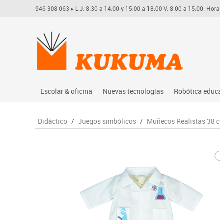
946 308 063
▸ L-J: 8:30 a 14:00 y 15:00 a 18:00 V: 8:00 a 15:00. Hora
Escolar & oficina
Nuevas tecnologías
Robótica educ
Archivo
Audio
Arduino
Didáctico
/
Juegos simbólicos
/
Muñecos Realistas 38 
Complementos oficina
Conectividad y señal
Learning res
Dibujo técnico y artístico
Mobiliario tecnológico
Lego educati
Escritura y corrección
Monitores interactivos
Matatastudi
Higiene
Soportes
Vex robotics
Informática
Videoconferencia
Otros
Manualidades
Videoproyección
Material escolar