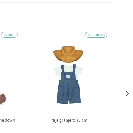
+ 3 años
10-72 meses
ome down
Traje granjero 38 cm