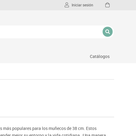
Iniciar sesión
Catálogos
l
nes más populares para los muñecos de 38 cm. Estos
ender mejor su entorno y la vida cotidiana. ¡Una manera