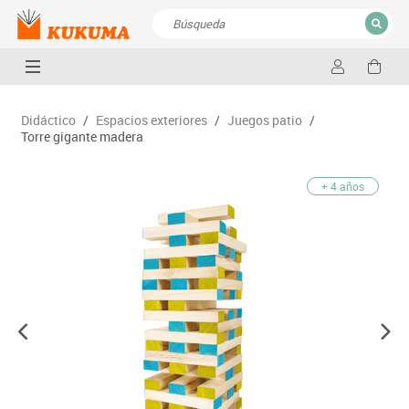
CERRAR
Resultados de la búsqueda
Didáctico
/
Espacios exteriores
/
Juegos patio
/
Torre gigante madera
+ 4 años