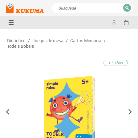
CERRAR
Resultados de la búsqueda
Didáctico
/
Juegos de mesa
/
Cartas Memória
/
Todels Bobels
+ 5 años