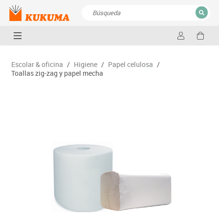
CERRAR
Resultados de la búsqueda
Escolar & oficina
/
Higiene
/
Papel celulosa
/
Toallas zig-zag y papel mecha