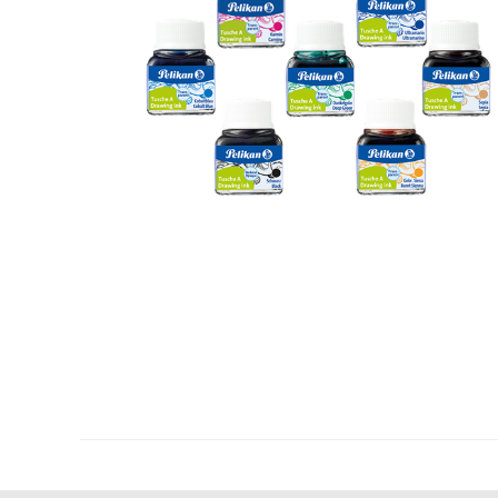
Plastifica, encuaderna, destruye
Papel y manipulados