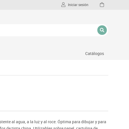
Iniciar sesión
Catálogos
l
stente al agua, a la luz y al roce. Óptima para dibujar y para
afos de tinta china. Utilizables sobre papel, cartulina de