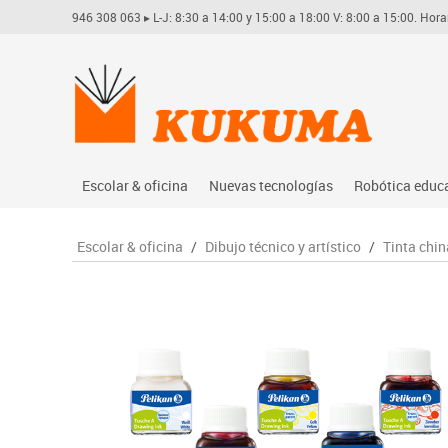
946 308 063
▸ L-J: 8:30 a 14:00 y 15:00 a 18:00 V: 8:00 a 15:00. Hora
Escolar & oficina
Nuevas tecnologías
Robótica educ
Archivo
Audio
Arduino
Escolar & oficina
/
Dibujo técnico y artístico
/
Tinta chi
Complementos oficina
Conectividad y señal
Learning res
Dibujo técnico y artístico
Mobiliario tecnológico
Lego educati
Escritura y corrección
Monitores interactivos
Matatastudi
Higiene
Soportes
Vex robotics
Informática
Videoconferencia
Otros
Manualidades
Videoproyección
Material escolar