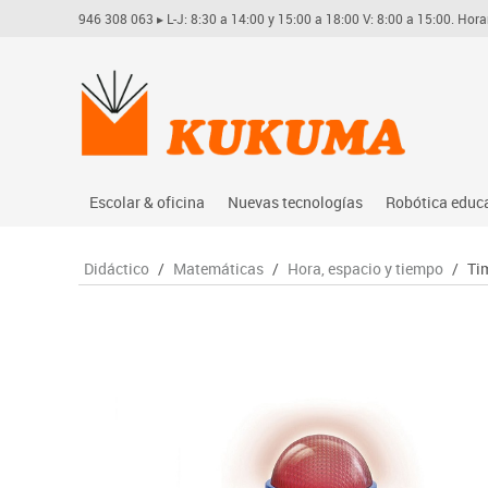
946 308 063
▸ L-J: 8:30 a 14:00 y 15:00 a 18:00 V: 8:00 a 15:00. Hora
Escolar & oficina
Nuevas tecnologías
Robótica educ
Archivo
Audio
Arduino
Didáctico
/
Matemáticas
/
Hora, espacio y tiempo
/
Ti
Complementos oficina
Conectividad y señal
Learning res
Dibujo técnico y artístico
Mobiliario tecnológico
Lego educati
Escritura y corrección
Monitores interactivos
Matatastudi
Higiene
Soportes
Vex robotics
Informática
Videoconferencia
Otros
Manualidades
Videoproyección
Material escolar