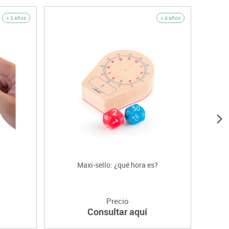
+ 3 años
+ 4 años
Maxi-sello: ¿qué hora es?
R
Precio
Consultar aquí