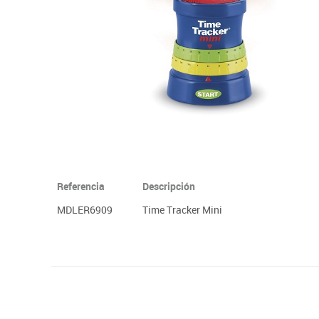
Plastifica, encuaderna, destruye
Papel y manipulados
Referencia
Descripción
MDLER6909
Time Tracker Mini