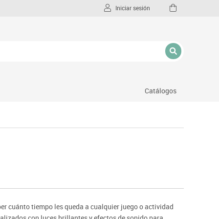
Iniciar sesión
Catálogos
l
er cuánto tiempo les queda a cualquier juego o actividad
lizados con luces brillantes y efectos de sonido para