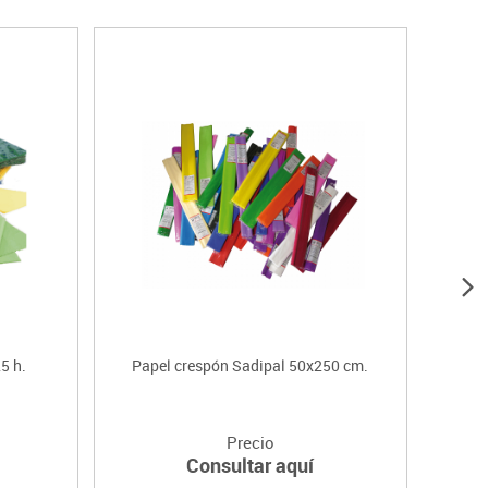
5 h.
Papel crespón Sadipal 50x250 cm.
P
Precio
Consultar aquí