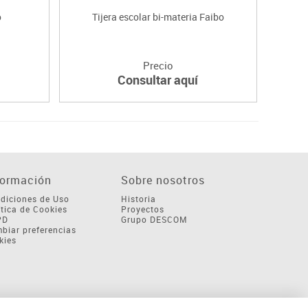
o
Tijera escolar bi-materia Faibo
T
Precio
Consultar aquí
formación
Sobre nosotros
diciones de Uso
Historia
ítica de Cookies
Proyectos
PD
Grupo DESCOM
biar preferencias
kies