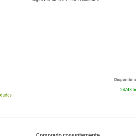
Lenguaje & idiomas
Disponibil
24/48 h
idades
Comprado conjuntamente