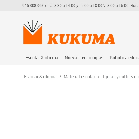
946 308 063
▸ L-J: 8:30 a 14:00 y 15:00 a 18:00 V: 8:00 a 15:00. Hora
Escolar & oficina
Nuevas tecnologías
Robótica educ
Archivo
Audio
Arduino
Escolar & oficina
/
Material escolar
/
Tijeras y cutters e
Complementos oficina
Conectividad y señal
Learning res
Dibujo técnico y artístico
Mobiliario tecnológico
Lego educati
Escritura y corrección
Monitores interactivos
Matatastudi
Higiene
Soportes
Vex robotics
Informática
Videoconferencia
Otros
Manualidades
Videoproyección
Material escolar