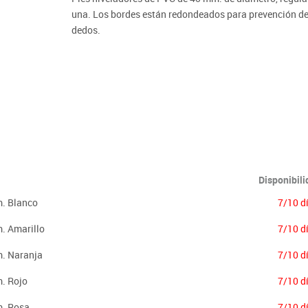
Lenguaje & idiomas
una. Los bordes están redondeados para prevención de 
dedos.
Importante:
El mobiliario se pide por encargo. En caso de devoluci
Disponibil
m. Blanco
7/10 d
m. Amarillo
7/10 d
m. Naranja
7/10 d
m. Rojo
7/10 d
m. Rosa
7/10 d