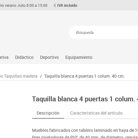
rio verano Julio 8:00 a 15:00
IVA incluido
Resultados de la búsqueda
ativa
Didáctico
Deportivo
Equipamiento
Asociación y atención
Atletismo
Aulas entornos naturales
Equipamiento
os Taquillas madera
/
Taquilla blanca 4 puertas 1 colum. 40 cm.
Matemáticas
ource
Ciencias
Balones y pelotas
Despachos y oficinas
Gimnasia rítmica
Medio natural, social y cultura
on
Construcciones
Béisbol
Espacios compartidos
Gimnasio
Motricidad fina
Taquilla blanca 4 puertas 1 colum.
o
Espacios exteriores
Comp. deportivos
Mesas educación
Hockey
Música
Espacios multisensoriales
Deportes alternativos
Muebles escolares
Piscina
Primeras edades
Descripción
Características del artículo
Juegos heurísticos
Deportes raqueta
Percheros, baldas y taquillas
Protección deportiva
Psicomotricidad
Juegos de mesa
Entrenamiento
Pizarras, vitrinas y expositores
Psicomotricidad
Stem
Muebles fabricados con tablero laminado en haya de 
Juegos simbólicos
Sillas, bancos y taburetes
Tinkering
Pies niveladores de PVC de 40 mm. de diámetro, regula