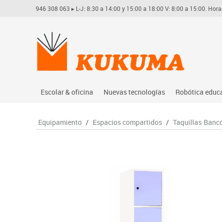
946 308 063
▸ L-J: 8:30 a 14:00 y 15:00 a 18:00 V: 8:00 a 15:00. Hora
Escolar & oficina
Nuevas tecnologías
Robótica educ
Archivo
Audio
Arduino
Equipamiento
/
Espacios compartidos
/
Taquillas·Banc
Complementos oficina
Conectividad y señal
Learning res
Dibujo técnico y artístico
Mobiliario tecnológico
Lego educati
Escritura y corrección
Monitores interactivos
Matatastudi
Higiene
Soportes
Vex robotics
Informática
Videoconferencia
Otros
Manualidades
Videoproyección
Material escolar