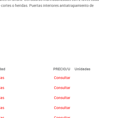
cortes o heridas. Puertas interiores antiatrapamiento de
ón no se abonará más del 90% del valor de la mercancía.
idad
PRECIO/U
Unidades
ías
Consultar
ías
Consultar
ías
Consultar
ías
Consultar
ías
Consultar