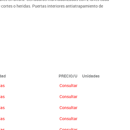
cortes o heridas. Puertas interiores antiatrapamiento de
ón no se abonará más del 90% del valor de la mercancía.
idad
PRECIO/U
Unidades
ías
Consultar
ías
Consultar
ías
Consultar
ías
Consultar
ías
Consultar