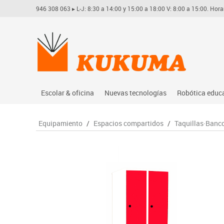
946 308 063
▸ L-J: 8:30 a 14:00 y 15:00 a 18:00 V: 8:00 a 15:00. Hora
Escolar & oficina
Nuevas tecnologías
Robótica educ
Archivo
Audio
Arduino
Equipamiento
/
Espacios compartidos
/
Taquillas·Banc
Complementos oficina
Conectividad y señal
Learning res
Dibujo técnico y artístico
Mobiliario tecnológico
Lego educati
Escritura y corrección
Monitores interactivos
Matatastudi
Higiene
Soportes
Vex robotics
Informática
Videoconferencia
Otros
Manualidades
Videoproyección
Material escolar