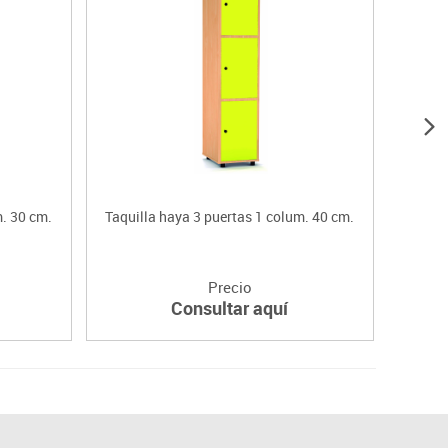
m. 30 cm.
Taquilla haya 3 puertas 1 colum. 40 cm.
Taqui
Precio
Consultar aquí