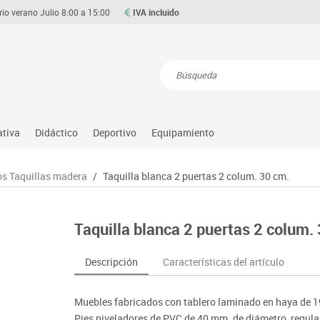
rio verano Julio 8:00 a 15:00
IVA incluido
Resultados de la búsqueda
ativa
Didáctico
Deportivo
Equipamiento
Asociación y atención
Atletismo
Aulas entornos naturales
Equipamiento
os Taquillas madera
/
Taquilla blanca 2 puertas 2 colum. 30 cm.
Matemáticas
ource
Ciencias
Balones y pelotas
Despachos y oficinas
Gimnasia rítmica
Medio natural, social y cultura
on
Construcciones
Béisbol
Espacios compartidos
Gimnasio
Motricidad fina
Taquilla blanca 2 puertas 2 colum.
o
Espacios exteriores
Comp. deportivos
Mesas educación
Hockey
Música
Espacios multisensoriales
Deportes alternativos
Muebles escolares
Piscina
Primeras edades
Descripción
Características del artículo
Juegos heurísticos
Deportes raqueta
Percheros, baldas y taquillas
Protección deportiva
Psicomotricidad
Juegos de mesa
Entrenamiento
Pizarras, vitrinas y expositores
Psicomotricidad
Stem
Muebles fabricados con tablero laminado en haya de 
Juegos simbólicos
Sillas, bancos y taburetes
Tinkering
Pies niveladores de PVC de 40 mm. de diámetro, regula