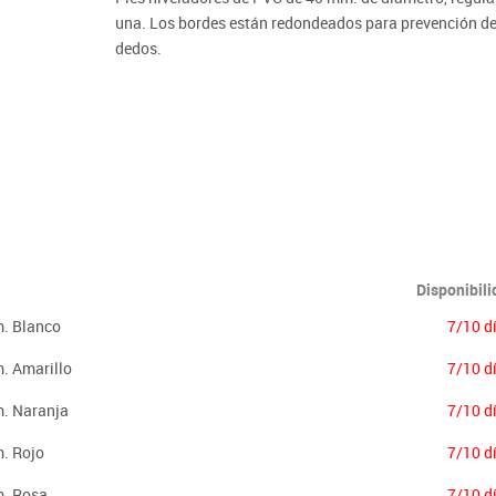
Lenguaje & idiomas
una. Los bordes están redondeados para prevención de 
dedos.
Importante:
El mobiliario se pide por encargo. En caso de devoluci
Disponibil
m. Blanco
7/10 d
m. Amarillo
7/10 d
m. Naranja
7/10 d
m. Rojo
7/10 d
m. Rosa
7/10 d