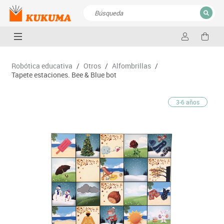
CERRAR
Resultados de la búsqueda
Robótica educativa
/
Otros
/
Alfombrillas
/
Tapete estaciones. Bee & Blue bot
3-6 años