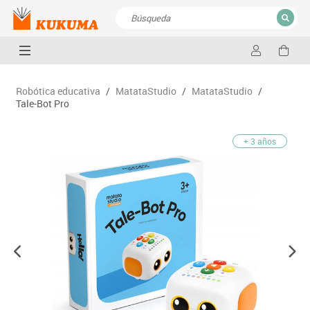
CERRAR
Resultados de la búsqueda
Robótica educativa
/
MatataStudio
/
MatataStudio
/
Tale-Bot Pro
+ 3 años