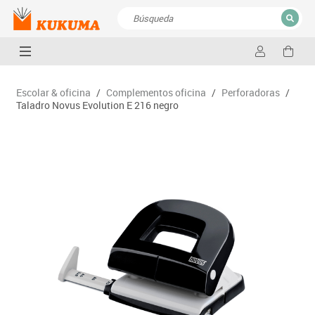
CERRAR
Resultados de la búsqueda
Escolar & oficina
/
Complementos oficina
/
Perforadoras
/
Taladro Novus Evolution E 216 negro