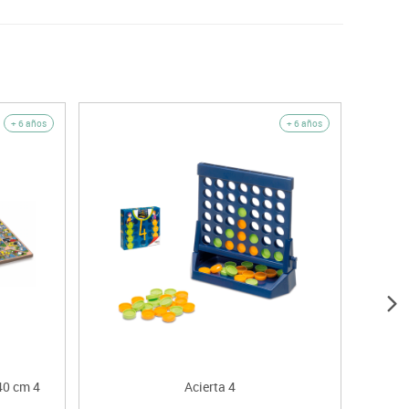
+ 6 años
+ 6 años
40 cm 4
Acierta 4