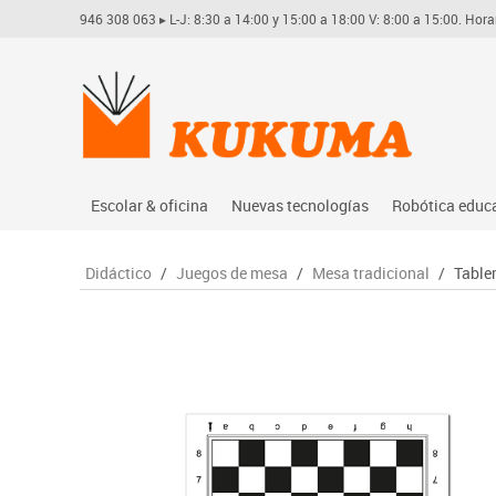
946 308 063
▸ L-J: 8:30 a 14:00 y 15:00 a 18:00 V: 8:00 a 15:00. Hora
Escolar & oficina
Nuevas tecnologías
Robótica educ
Archivo
Audio
Arduino
Didáctico
/
Juegos de mesa
/
Mesa tradicional
/
Table
Complementos oficina
Conectividad y señal
Learning res
Dibujo técnico y artístico
Mobiliario tecnológico
Lego educati
Escritura y corrección
Monitores interactivos
Matatastudi
Higiene
Soportes
Vex robotics
Informática
Videoconferencia
Otros
Manualidades
Videoproyección
Material escolar