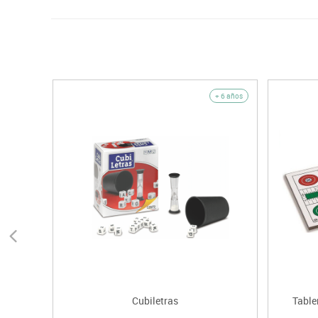
+ 6 años
Cubiletras
Table