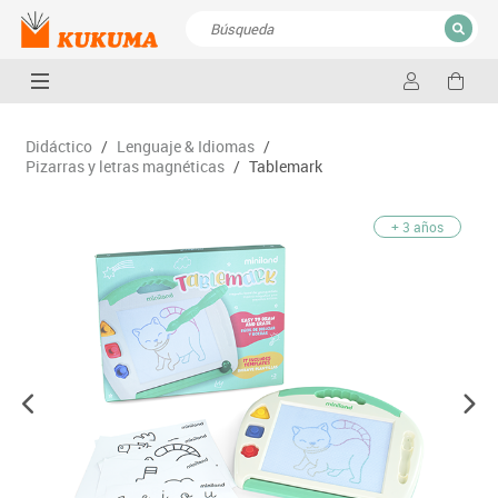
CERRAR
Resultados de la búsqueda
Didáctico
/
Lenguaje & Idiomas
/
Pizarras y letras magnéticas
/
Tablemark
+ 3 años