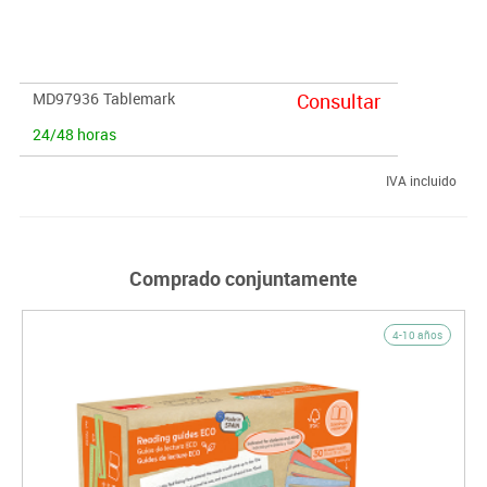
Contenido:
1 pizarra magnética, 3 figuras, 1 lápiz y 6 fichas.
Medidas:
41x32x3 cm
MD97936
Tablemark
Consultar
24/48 horas
IVA incluido
Comprado conjuntamente
4-10 años