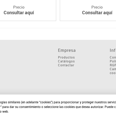
Precio
Precio
Consultar aquí
Consultar aquí
Empresa
In
Productos
Con
Catálogos
Pol
Contactar
RG
Cam
coo
ogías similares (en adelante “cookies”) para proporcionar y proteger nuestros servi
r” para dar su consentimiento o seleccione las cookies que desea autorizar. Puede 
io web.