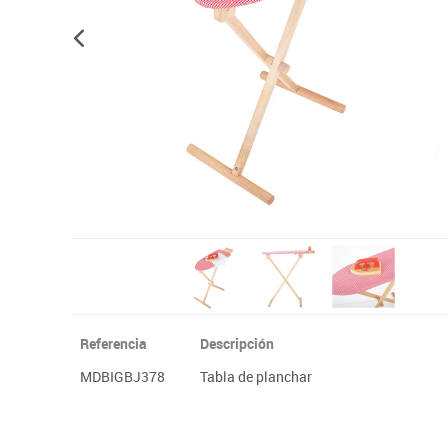
Plastifica, encuaderna, destruye
Papel y manipulados
Referencia
Descripción
MDBIGBJ378
Tabla de planchar