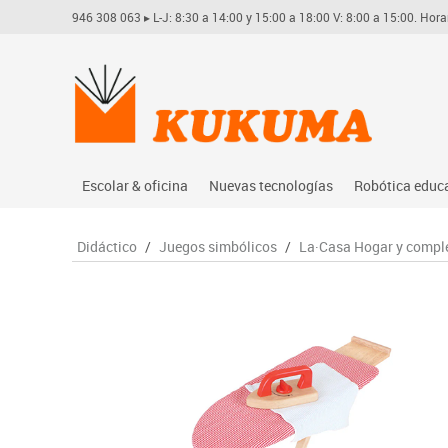
946 308 063
▸ L-J: 8:30 a 14:00 y 15:00 a 18:00 V: 8:00 a 15:00. Hora
Escolar & oficina
Nuevas tecnologías
Robótica educ
Archivo
Audio
Arduino
Didáctico
/
Juegos simbólicos
/
La·Casa Hogar y comp
Complementos oficina
Conectividad y señal
Learning res
Dibujo técnico y artístico
Mobiliario tecnológico
Lego educati
Escritura y corrección
Monitores interactivos
Matatastudi
Higiene
Soportes
Vex robotics
Informática
Videoconferencia
Otros
Manualidades
Videoproyección
Material escolar