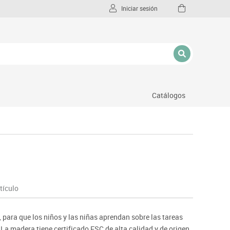
Iniciar sesión
Catálogos
l
tículo
 para que los niños y las niñas aprendan sobre las tareas
. La madera tiene certificado FSC de alta calidad y de origen