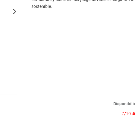
Lenguaje & idiomas
sostenible.
Disponibil
7/10 d