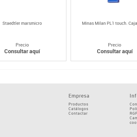
Staedtler marsmicro
Minas Milan PL1 touch. Caja
Precio
Precio
Consultar aquí
Consultar aquí
Empresa
In
Productos
Con
Catálogos
Pol
Contactar
RG
Cam
coo