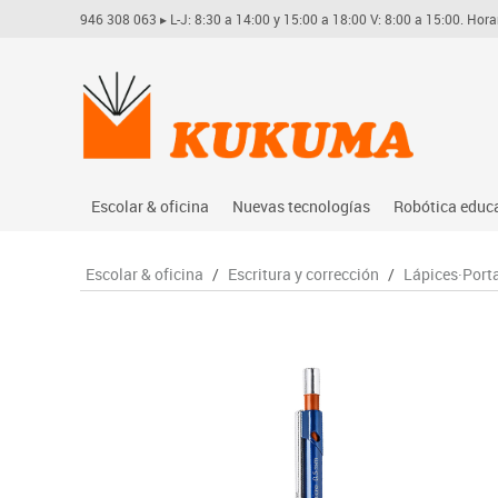
946 308 063
▸ L-J: 8:30 a 14:00 y 15:00 a 18:00 V: 8:00 a 15:00. Hora
Escolar & oficina
Nuevas tecnologías
Robótica educ
Archivo
Audio
Arduino
Escolar & oficina
/
Escritura y corrección
/
Lápices·Port
Complementos oficina
Conectividad y señal
Learning res
Dibujo técnico y artístico
Mobiliario tecnológico
Lego educati
Escritura y corrección
Monitores interactivos
Matatastudi
Higiene
Soportes
Vex robotics
Informática
Videoconferencia
Otros
Manualidades
Videoproyección
Material escolar