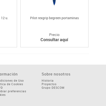
 12 u.
Pilot rexgrip begreen portaminas
F
Precio
Consultar aquí
formación
Sobre nosotros
diciones de Uso
Historia
ítica de Cookies
Proyectos
PD
Grupo DESCOM
biar preferencias
kies