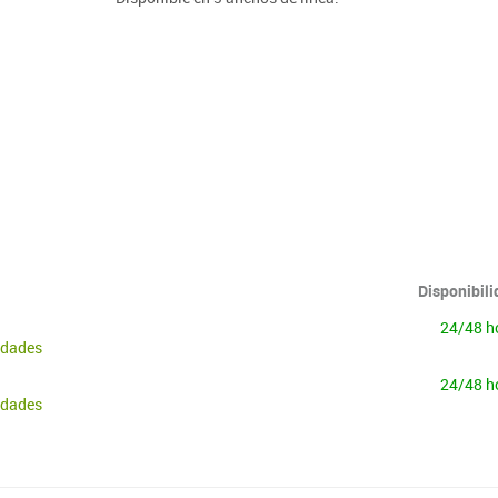
Lenguaje & idiomas
Disponibil
24/48 h
idades
24/48 h
idades