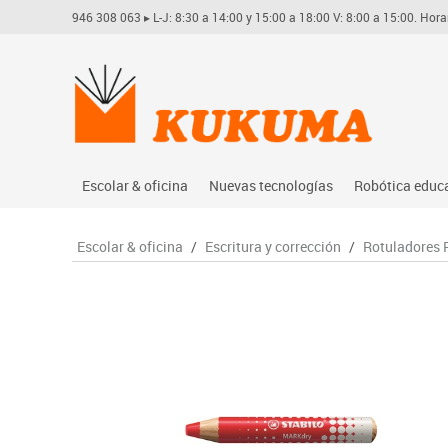
946 308 063
▸ L-J: 8:30 a 14:00 y 15:00 a 18:00 V: 8:00 a 15:00. Hora
Escolar & oficina
Nuevas tecnologías
Robótica educ
Archivo
Audio
Arduino
Escolar & oficina
/
Escritura y corrección
/
Rotuladores 
Complementos oficina
Conectividad y señal
Learning res
Dibujo técnico y artístico
Mobiliario tecnológico
Lego educati
Escritura y corrección
Monitores interactivos
Matatastudi
Higiene
Soportes
Vex robotics
Informática
Videoconferencia
Otros
Manualidades
Videoproyección
Material escolar