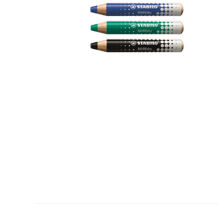
Plastifica, encuaderna, destruye
Papel y manipulados