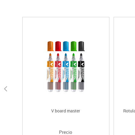
V board master
Rotul
Precio