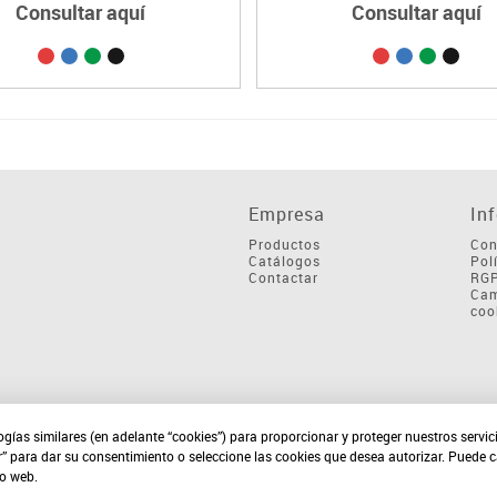
Consultar aquí
Consultar aquí
Empresa
In
Productos
Con
Catálogos
Pol
Contactar
RG
Cam
coo
ogías similares (en adelante “cookies”) para proporcionar y proteger nuestros servi
r” para dar su consentimiento o seleccione las cookies que desea autorizar. Puede 
io web.