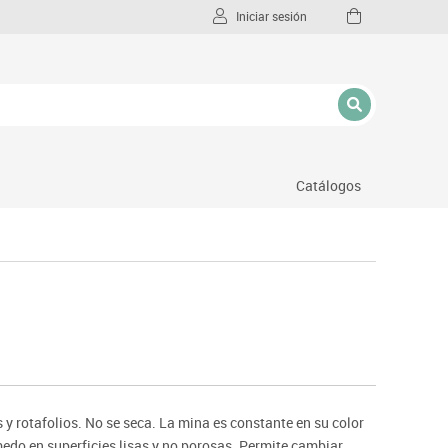
Iniciar sesión
Catálogos
l
y rotafolios. No se seca. La mina es constante en su color
medo en superficies lisas y no porosas. Permite cambiar