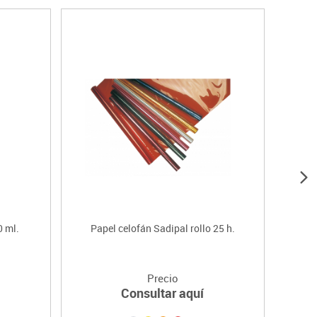
0 ml.
Papel celofán Sadipal rollo 25 h.
Lá
Precio
Consultar aquí