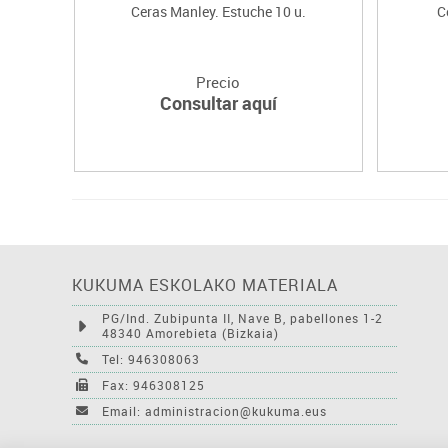
Ceras Manley. Estuche 10 u.
C
Precio
Consultar aquí
KUKUMA ESKOLAKO MATERIALA
PG/Ind. Zubipunta II, Nave B, pabellones 1-2
48340 Amorebieta (Bizkaia)
Tel: 946308063
Fax: 946308125
Email: administracion@kukuma.eus