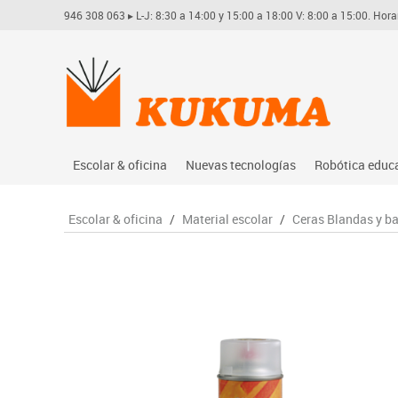
946 308 063
▸ L-J: 8:30 a 14:00 y 15:00 a 18:00 V: 8:00 a 15:00. Hora
Escolar & oficina
Nuevas tecnologías
Robótica educ
Archivo
Audio
Arduino
Escolar & oficina
/
Material escolar
/
Ceras Blandas y ba
Complementos oficina
Conectividad y señal
Learning res
Dibujo técnico y artístico
Mobiliario tecnológico
Lego educati
Escritura y corrección
Monitores interactivos
Matatastudi
Higiene
Soportes
Vex robotics
Informática
Videoconferencia
Otros
Manualidades
Videoproyección
Material escolar