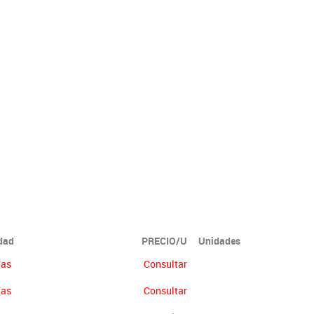
idad
PRECIO/U
Unidades
ías
Consultar
ías
Consultar