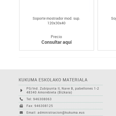
Soporte mostrador mod. sup.
So
120x30x40
Precio
Consultar aquí
KUKUMA ESKOLAKO MATERIALA
PG/Ind. Zubipunta II, Nave B, pabellones 1-2
48340 Amorebieta (Bizkaia)
Tel: 946308063
Fax: 946308125
Email: administracion@kukuma.eus