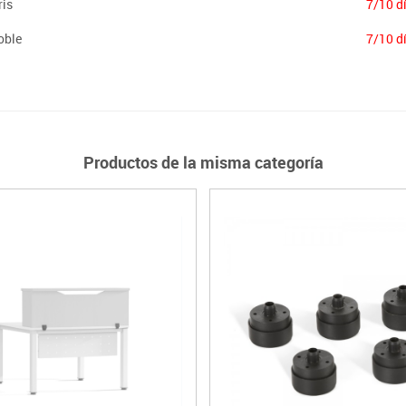
is
7/10 d
oble
7/10 d
Productos de la misma categoría