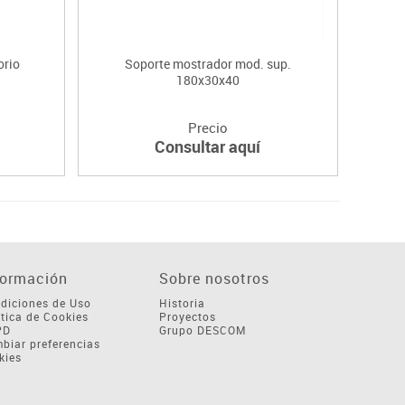
orio
Soporte mostrador mod. sup.
Mo
180x30x40
Precio
Consultar aquí
formación
Sobre nosotros
diciones de Uso
Historia
ítica de Cookies
Proyectos
PD
Grupo DESCOM
biar preferencias
kies