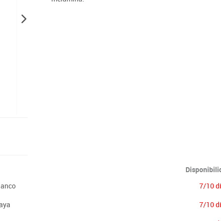
Lenguaje & idiomas
Disponibil
lanco
7/10 d
aya
7/10 d