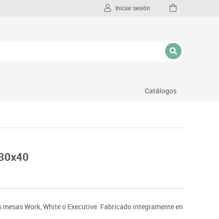
Iniciar sesión
Catálogos
l
x30x40
s mesas Work, White o Executive. Fabricado integramente en