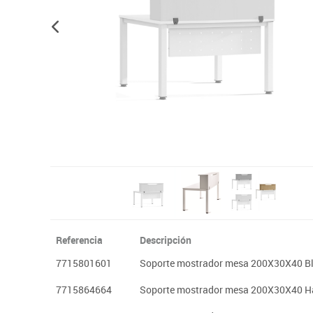
Plastifica, encuaderna, destruye
Papel y manipulados
Referencia
Descripción
7715801601
Soporte mostrador mesa 200X30X40 B
7715864664
Soporte mostrador mesa 200X30X40 H