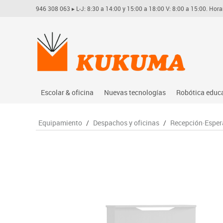
946 308 063
▸ L-J: 8:30 a 14:00 y 15:00 a 18:00 V: 8:00 a 15:00. Hora
Escolar & oficina
Nuevas tecnologías
Robótica educ
Archivo
Audio
Arduino
Equipamiento
/
Despachos y oficinas
/
Recepción·Esper
Complementos oficina
Conectividad y señal
Learning res
Dibujo técnico y artístico
Mobiliario tecnológico
Lego educati
Escritura y corrección
Monitores interactivos
Matatastudi
Higiene
Soportes
Vex robotics
Informática
Videoconferencia
Otros
Manualidades
Videoproyección
Material escolar