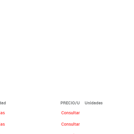
idad
PRECIO/U
Unidades
ías
Consultar
ías
Consultar