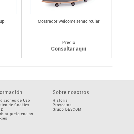
up.
Mostrador Welcome semicircular
S
Precio
Consultar aquí
formación
Sobre nosotros
diciones de Uso
Historia
ítica de Cookies
Proyectos
PD
Grupo DESCOM
biar preferencias
kies