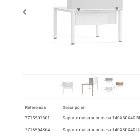
Plastifica, encuaderna, destruye
Papel y manipulados
Referencia
Descripción
7715501301
Soporte mostrador mesa 140X30X40 B
7715564364
Soporte mostrador mesa 140X30X40 H