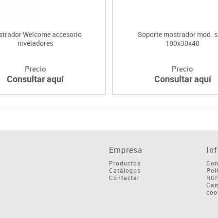
trador Welcome accesorio
Soporte mostrador mod. s
niveladores
180x30x40
Precio
Precio
Consultar aquí
Consultar aquí
Empresa
In
Productos
Con
Catálogos
Pol
Contactar
RG
Cam
coo