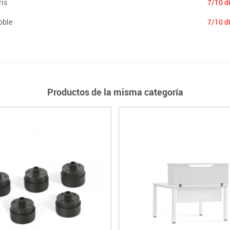
is
7/10 d
oble
7/10 d
Productos de la misma categoría