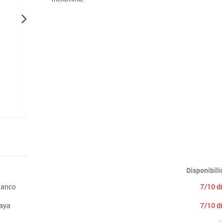
Lenguaje & idiomas
Disponibil
lanco
7/10 d
aya
7/10 d