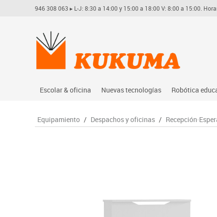
946 308 063
▸ L-J: 8:30 a 14:00 y 15:00 a 18:00 V: 8:00 a 15:00. Hora
Escolar & oficina
Nuevas tecnologías
Robótica educ
Archivo
Audio
Arduino
Equipamiento
/
Despachos y oficinas
/
Recepción·Esper
Complementos oficina
Conectividad y señal
Learning res
Dibujo técnico y artístico
Mobiliario tecnológico
Lego educati
Escritura y corrección
Monitores interactivos
Matatastudi
Higiene
Soportes
Vex robotics
Informática
Videoconferencia
Otros
Manualidades
Videoproyección
Material escolar