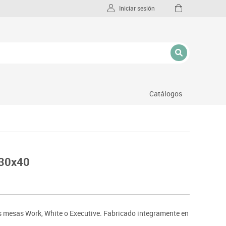
Iniciar sesión
Catálogos
l
x30x40
s mesas Work, White o Executive. Fabricado integramente en