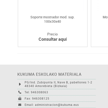
Soporte mostrador mod. sup.
Mos
100x30x40
Precio
Consultar aquí
KUKUMA ESKOLAKO MATERIALA
PG/Ind. Zubipunta II, Nave B, pabellones 1-2
48340 Amorebieta (Bizkaia)
Tel: 946308063
Fax: 946308125
Email: administracion@kukuma.eus