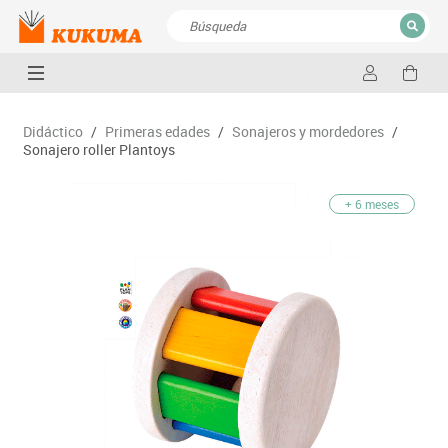
CERRAR
Resultados de la búsqueda
Didáctico
/
Primeras edades
/
Sonajeros y mordedores
/
Sonajero roller Plantoys
+ 6 meses