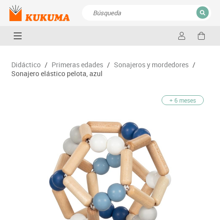
CERRAR
Resultados de la búsqueda
Didáctico
/
Primeras edades
/
Sonajeros y mordedores
/
Sonajero elástico pelota, azul
+ 6 meses