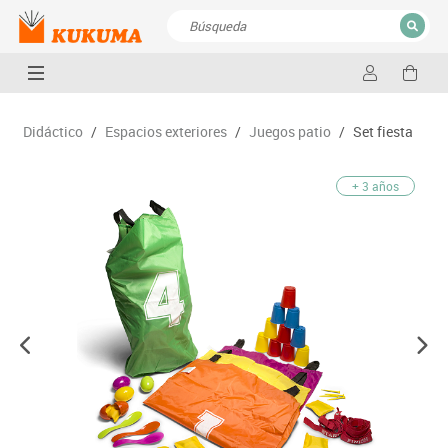
CERRAR
Resultados de la búsqueda
Didáctico
/
Espacios exteriores
/
Juegos patio
/
Set fiesta
+ 3 años