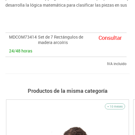
desarrolla la lógica matemática para clasificar las piezas en sus
familias de formas por tamaño; mejorar la coordinación ojo-
mano; utilizar lenguaje matemático y mejorar las habilidades
lingüísticas y el vocabulario descriptivo.
MDCOM73414
Set de 7 Rectángulos de
Consultar
madera arcoíris
24/48 horas
IVA incluido
Productos de la misma categoría
+ 10 meses