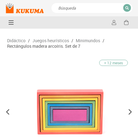
CERRAR
Resultados de la búsqueda
Didáctico
/
Juegos heurísticos
/
Minimundos
/
Rectángulos madera arcoíris. Set de 7
+ 12 meses