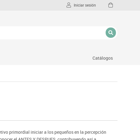
Iniciar sesión
Catálogos
l
ivo primordial iniciar a los pequeños en la percepción
conocer el ANTES Y DESPUES, contribuyendo así a