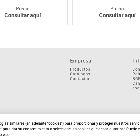
Precio
Precio
Consultar aquí
Consultar aquí
Empresa
In
Productos
Con
Catálogos
Pol
Contactar
RG
Cam
coo
ogías similares (en adelante “cookies”) para proporcionar y proteger nuestros servi
r” para dar su consentimiento o seleccione las cookies que desea autorizar. Puede 
io web.