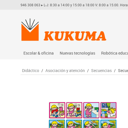
946 308 063
▸ L-J: 8:30 a 14:00 y 15:00 a 18:00 V: 8:00 a 15:00. Hora
Escolar & oficina
Nuevas tecnologías
Robótica educ
Archivo
Audio
Arduino
Didáctico
/
Asociación y atención
/
Secuencias
/
Secue
Complementos oficina
Conectividad y señal
Learning res
Dibujo técnico y artístico
Mobiliario tecnológico
Lego educati
Escritura y corrección
Monitores interactivos
Matatastudi
Higiene
Soportes
Vex robotics
Informática
Videoconferencia
Otros
Manualidades
Videoproyección
Material escolar