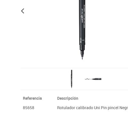
Plastifica, encuaderna, destruye
Papel y manipulados
Referencia
Descripción
85658
Rotulador calibrado Uni Pin pincel Neg