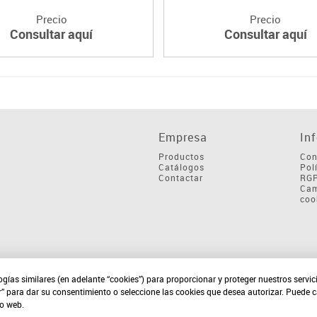
Precio
Precio
Consultar aquí
Consultar aquí
Empresa
In
Productos
Con
Catálogos
Pol
Contactar
RG
Cam
coo
ogías similares (en adelante “cookies”) para proporcionar y proteger nuestros servi
r” para dar su consentimiento o seleccione las cookies que desea autorizar. Puede 
io web.