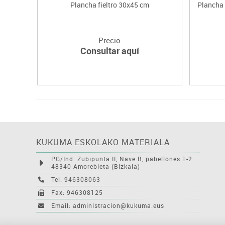
Plancha fieltro 30x45 cm
Plancha 
Precio
Consultar aquí
KUKUMA ESKOLAKO MATERIALA
PG/Ind. Zubipunta II, Nave B, pabellones 1-2
48340 Amorebieta (Bizkaia)
Tel: 946308063
Fax: 946308125
Email: administracion@kukuma.eus