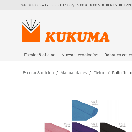
946 308 063
▸ L-J: 8:30 a 14:00 y 15:00 a 18:00 V: 8:00 a 15:00. Hora
Escolar & oficina
Nuevas tecnologías
Robótica educ
Archivo
Audio
Arduino
Escolar & oficina
/
Manualidades
/
Fieltro
/
Rollo fielt
Complementos oficina
Conectividad y señal
Learning res
Dibujo técnico y artístico
Mobiliario tecnológico
Lego educati
Escritura y corrección
Monitores interactivos
Matatastudi
Higiene
Soportes
Vex robotics
Informática
Videoconferencia
Otros
Manualidades
Videoproyección
Material escolar