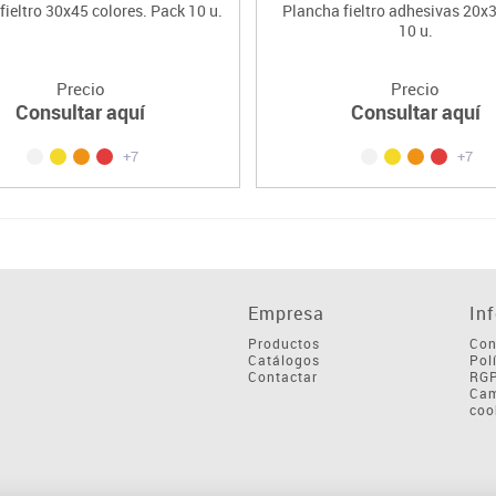
fieltro 30x45 colores. Pack 10 u.
Plancha fieltro adhesivas 20x
10 u.
Precio
Precio
Consultar aquí
Consultar aquí
+7
+7
Empresa
In
Productos
Con
Catálogos
Pol
Contactar
RG
Cam
coo