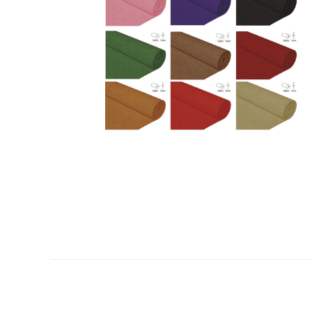
Plastifica, encuaderna, destruye
Papel y manipulados