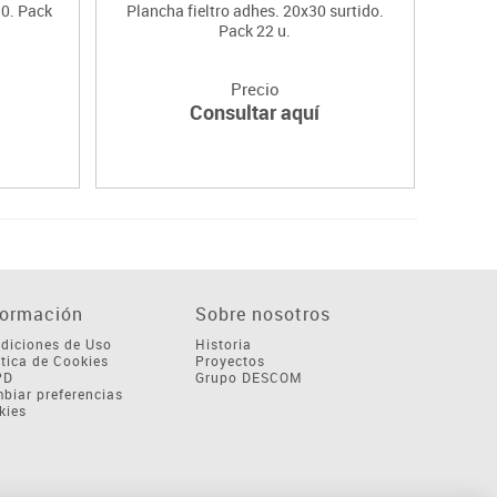
30. Pack
Plancha fieltro adhes. 20x30 surtido.
Pla
Pack 22 u.
Precio
Consultar aquí
formación
Sobre nosotros
diciones de Uso
Historia
ítica de Cookies
Proyectos
PD
Grupo DESCOM
biar preferencias
kies