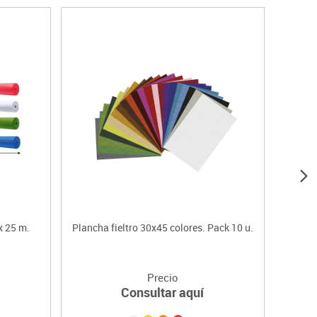
x 25 m.
Plancha fieltro 30x45 colores. Pack 10 u.
B
Precio
Consultar aquí