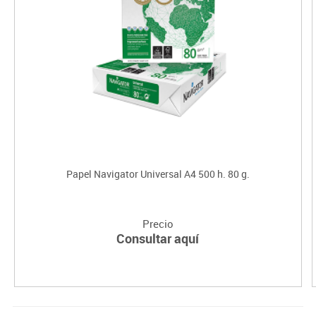
Papel Navigator Universal A4 500 h. 80 g.
Precio
Consultar aquí