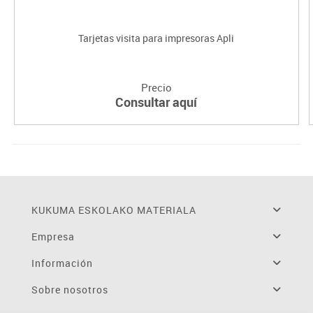
Tarjetas visita para impresoras Apli
Precio
Consultar aquí
KUKUMA ESKOLAKO MATERIALA
Empresa
Información
Sobre nosotros