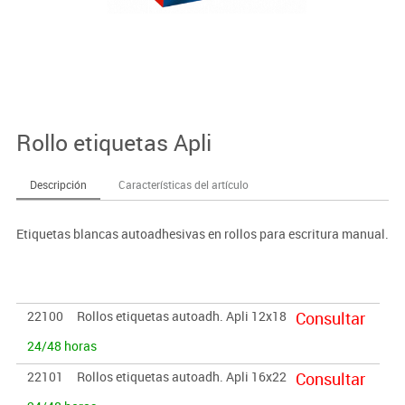
Rollo etiquetas Apli
Descripción
Características del artículo
Etiquetas blancas autoadhesivas en rollos para escritura manual.
22100
Rollos etiquetas autoadh. Apli 12x18
Consultar
24/48 horas
22101
Rollos etiquetas autoadh. Apli 16x22
Consultar