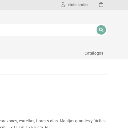
Iniciar sesión
Catálogos
l
corazones, estrellas, flores y olas. Manijas grandes y fáciles
m. L x 11 cm. l x 5,8 cm. H.