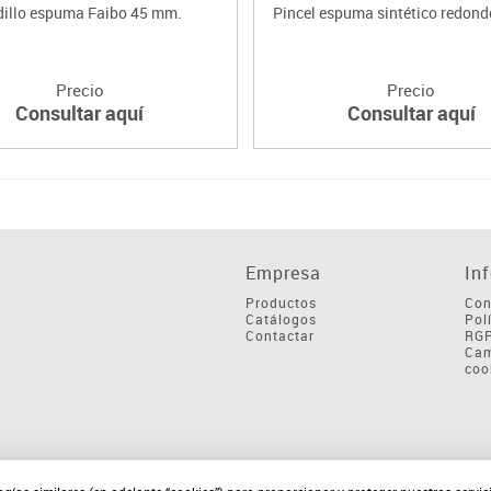
dillo espuma Faibo 45 mm.
Pincel espuma sintético redon
Precio
Precio
Consultar aquí
Consultar aquí
Empresa
In
Productos
Con
Catálogos
Pol
Contactar
RG
Cam
coo