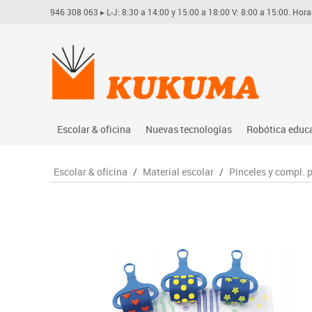
946 308 063
▸ L-J: 8:30 a 14:00 y 15:00 a 18:00 V: 8:00 a 15:00. Hora
Escolar & oficina
Nuevas tecnologías
Robótica educ
Archivo
Audio
Arduino
Escolar & oficina
/
Material escolar
/
Pinceles y compl. 
Complementos oficina
Conectividad y señal
Learning res
Dibujo técnico y artístico
Mobiliario tecnológico
Lego educati
Escritura y corrección
Monitores interactivos
Matatastudi
Higiene
Soportes
Vex robotics
Informática
Videoconferencia
Otros
Manualidades
Videoproyección
Material escolar