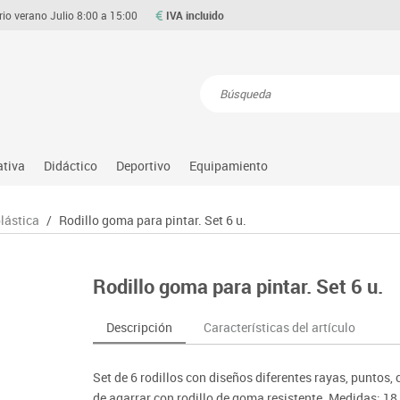
rio verano Julio 8:00 a 15:00
IVA incluido
Resultados de la búsqueda
ativa
Didáctico
Deportivo
Equipamiento
Asociación y atención
Atletismo
Aulas entornos naturales
Equipamiento
plástica
/
Rodillo goma para pintar. Set 6 u.
Matemáticas
ource
Ciencias
Balones y pelotas
Despachos y oficinas
Gimnasia rítmica
Medio natural, social y cultura
on
Construcciones
Béisbol
Espacios compartidos
Gimnasio
Motricidad fina
Rodillo goma para pintar. Set 6 u.
o
Espacios exteriores
Comp. deportivos
Mesas educación
Hockey
Música
Espacios multisensoriales
Deportes alternativos
Muebles escolares
Piscina
Primeras edades
Descripción
Características del artículo
Juegos heurísticos
Deportes raqueta
Percheros, baldas y taquillas
Protección deportiva
Psicomotricidad
Juegos de mesa
Entrenamiento
Pizarras, vitrinas y expositores
Psicomotricidad
Stem
Set de 6 rodillos con diseños diferentes rayas, puntos, 
Juegos simbólicos
Sillas, bancos y taburetes
Tinkering
de agarrar con rodillo de goma resistente. Medidas: 18 c