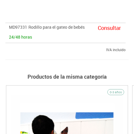
gateo.
Contiene texturas y colores contrastados, papel crujiente, un
espejo de seguridad y un cascabel interior, ideales para favorecer
MD97331
Rodillo para el gateo de bebés
Consultar
la exploración y el aprendizaje a través de la emoción.
24/48 horas
* Apto para lavadora.
IVA incluido
Productos de la misma categoría
0-3 años