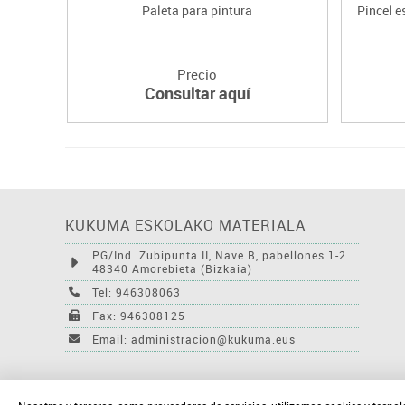
Paleta para pintura
Pincel e
Precio
Consultar aquí
KUKUMA ESKOLAKO MATERIALA
PG/Ind. Zubipunta II, Nave B, pabellones 1-2
48340 Amorebieta (Bizkaia)
Tel: 946308063
Fax: 946308125
Email: administracion@kukuma.eus