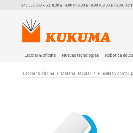
946 308 063
▸ L-J: 8:30 a 14:00 y 15:00 a 18:00 V: 8:00 a 15:00. Hora
Escolar & oficina
Nuevas tecnologías
Robótica educ
Archivo
Audio
Arduino
Escolar & oficina
/
Material escolar
/
Pinceles y compl. 
Complementos oficina
Conectividad y señal
Learning res
Dibujo técnico y artístico
Mobiliario tecnológico
Lego educati
Escritura y corrección
Monitores interactivos
Matatastudi
Higiene
Soportes
Vex robotics
Informática
Videoconferencia
Otros
Manualidades
Videoproyección
Material escolar