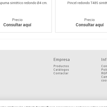
spuma sintético redondo Ø4 cm.
Pincel redondo T485 sinté
Precio
Precio
Consultar aquí
Consultar aquí
Empresa
In
Productos
Con
Catálogos
Pol
Contactar
RG
Cam
coo