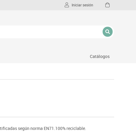
Iniciar sesión
Catálogos
l
tificadas según norma EN71.100% reciclable.