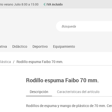
rio verano Julio 8:00 a 15:00
IVA incluido
Resultados de la búsqueda
ativa
Didáctico
Deportivo
Equipamiento
Asociación y atención
Atletismo
Aulas entornos naturales
Equipamiento
plástica
/
Rodillo espuma Faibo 70 mm.
Matemáticas
ource
Ciencias
Balones y pelotas
Despachos y oficinas
Gimnasia rítmica
Medio natural, social y cultura
on
Construcciones
Béisbol
Espacios compartidos
Gimnasio
Motricidad fina
Rodillo espuma Faibo 70 mm.
o
Espacios exteriores
Comp. deportivos
Mesas educación
Hockey
Música
Espacios multisensoriales
Deportes alternativos
Muebles escolares
Piscina
Primeras edades
Descripción
Características del artículo
Juegos heurísticos
Deportes raqueta
Percheros, baldas y taquillas
Protección deportiva
Psicomotricidad
Juegos de mesa
Entrenamiento
Pizarras, vitrinas y expositores
Psicomotricidad
Stem
Rodillos de espuma y mango de plástico de 70 mm. Cer
Juegos simbólicos
Sillas, bancos y taburetes
Tinkering