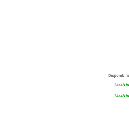
Lenguaje & idiomas
Disponibil
24/48 h
24/48 h