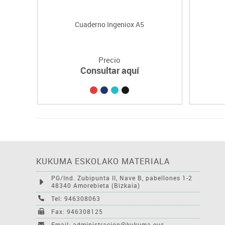
Cuaderno Ingeniox A5
Precio
Consultar aquí
KUKUMA ESKOLAKO MATERIALA
PG/Ind. Zubipunta II, Nave B, pabellones 1-2
48340 Amorebieta (Bizkaia)
Tel: 946308063
Fax: 946308125
Email: administracion@kukuma.eus