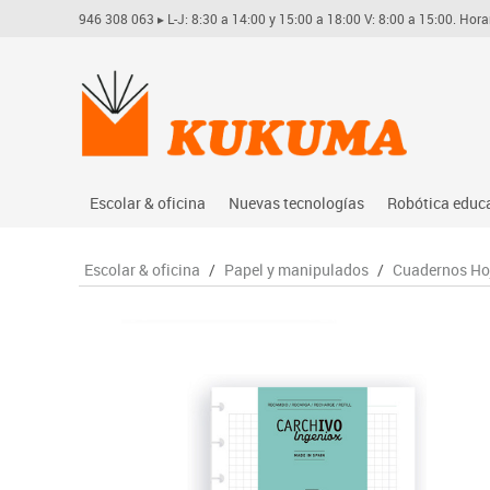
946 308 063
▸ L-J: 8:30 a 14:00 y 15:00 a 18:00 V: 8:00 a 15:00. Hora
Escolar & oficina
Nuevas tecnologías
Robótica educ
Archivo
Audio
Arduino
Escolar & oficina
/
Papel y manipulados
/
Cuadernos Hoj
Complementos oficina
Conectividad y señal
Learning res
Dibujo técnico y artístico
Mobiliario tecnológico
Lego educati
Escritura y corrección
Monitores interactivos
Matatastudi
Higiene
Soportes
Vex robotics
Informática
Videoconferencia
Otros
Manualidades
Videoproyección
Material escolar