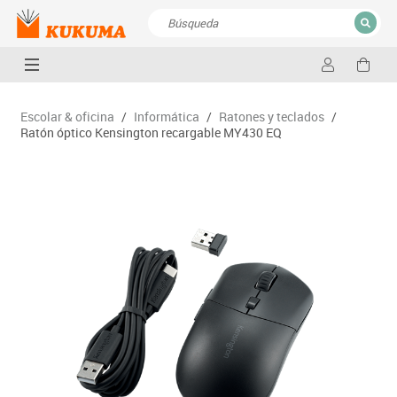
CERRAR
Resultados de la búsqueda
Escolar & oficina
/
Informática
/
Ratones y teclados
/
Ratón óptico Kensington recargable MY430 EQ