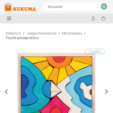
CERRAR
Resultados de la búsqueda
Didáctico
/
Juegos heurísticos
/
Minimundos
/
Puzzle paisaje ártico
+ 3 años