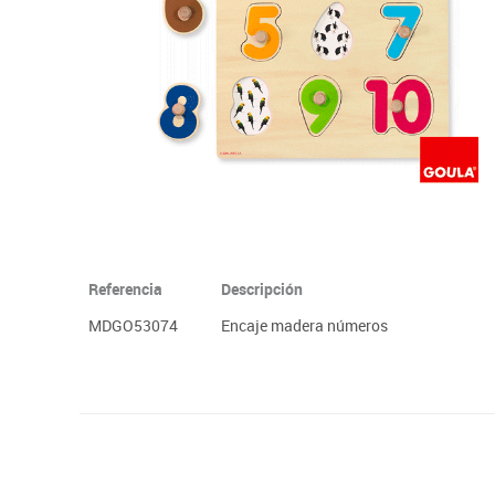
Plastifica, encuaderna, destruye
Papel y manipulados
Referencia
Descripción
MDGO53074
Encaje madera números