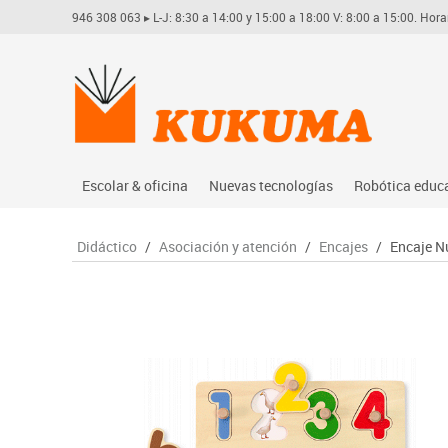
946 308 063
▸ L-J: 8:30 a 14:00 y 15:00 a 18:00 V: 8:00 a 15:00. Hora
Escolar & oficina
Nuevas tecnologías
Robótica educ
Archivo
Audio
Arduino
Didáctico
/
Asociación y atención
/
Encajes
/
Encaje 
Complementos oficina
Conectividad y señal
Learning res
Dibujo técnico y artístico
Mobiliario tecnológico
Lego educati
Escritura y corrección
Monitores interactivos
Matatastudi
Higiene
Soportes
Vex robotics
Informática
Videoconferencia
Otros
Manualidades
Videoproyección
Material escolar