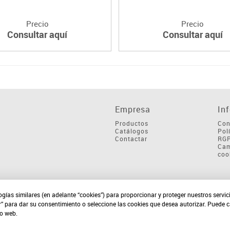
Precio
Precio
Consultar aquí
Consultar aquí
Empresa
In
Productos
Con
Catálogos
Pol
Contactar
RG
Cam
coo
ogías similares (en adelante “cookies”) para proporcionar y proteger nuestros servi
r” para dar su consentimiento o seleccione las cookies que desea autorizar. Puede 
io web.