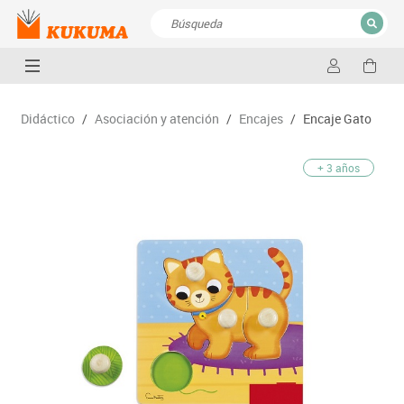
CERRAR
Resultados de la búsqueda
Didáctico
/
Asociación y atención
/
Encajes
/
Encaje Gato
+ 3 años