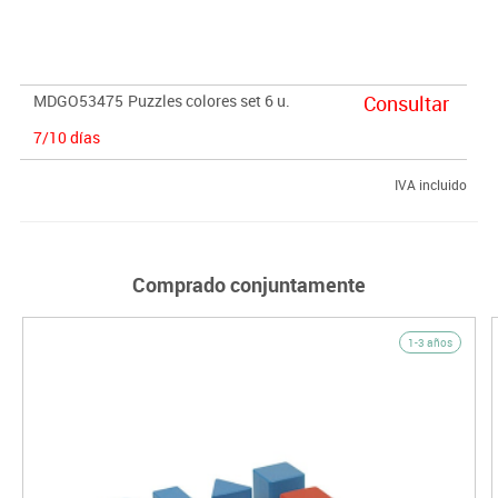
El tamaño de cada puzle es de 18x18 cm.Atractivo puzle para
introducir los números del 1 al 20 y asociar cantidades y figuras
con números.
MDGO53475
Puzzles colores set 6 u.
Consultar
7/10 días
IVA incluido
Comprado conjuntamente
1-3 años