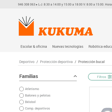
946 308 063
▸ L-J: 8:30 a 14:00 y 15:00 a 18:00 V: 8:00 a 15:00. Hora
Escolar & oficina
Nuevas tecnologías
Robótica educ
Archivo
Audio
Arduino
Deportivo
/
Protección deportiva
/
Protección bucal
Complementos oficina
Conectividad y señal
Learning res
Dibujo técnico y artístico
Mobiliario tecnológico
Lego educati
Familias
Filtros
Escritura y corrección
Monitores interactivos
Matatastudi
Atletismo
Higiene
Soportes
Vex robotics
Balones y pelotas
Informática
Videoconferencia
Otros
Béisbol
Manualidades
Videoproyección
Comp. deportivos
Material escolar