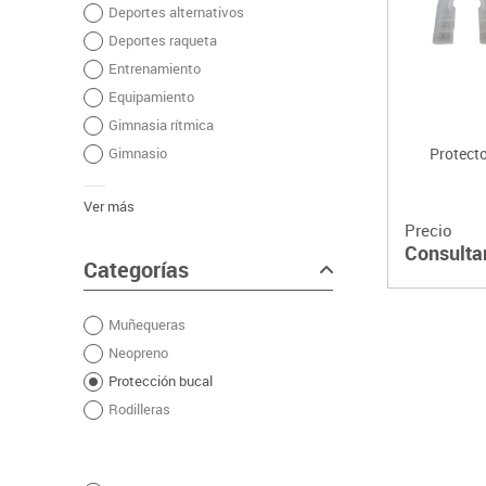
Deportes alternativos
Plastifica, encuaderna, destruye
Deportes raqueta
Papel y manipulados
Entrenamiento
Equipamiento
Gimnasia rítmica
Gimnasio
Protecto
Ver más
Precio
Consulta
Categorías
Muñequeras
Neopreno
Protección bucal
Rodilleras