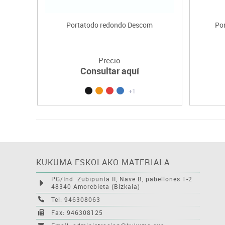
Portatodo redondo Descom
Po
Precio
Consultar aquí
+1
KUKUMA ESKOLAKO MATERIALA
PG/Ind. Zubipunta II, Nave B, pabellones 1-2
48340 Amorebieta (Bizkaia)
Tel: 946308063
Fax: 946308125