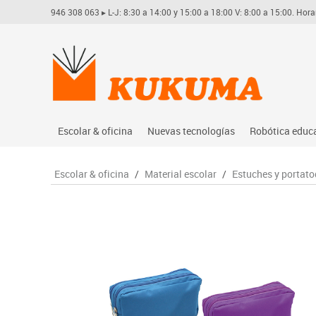
946 308 063
▸ L-J: 8:30 a 14:00 y 15:00 a 18:00 V: 8:00 a 15:00. Hora
Escolar & oficina
Nuevas tecnologías
Robótica educ
Archivo
Audio
Arduino
Escolar & oficina
/
Material escolar
/
Estuches y portat
Complementos oficina
Conectividad y señal
Learning res
Dibujo técnico y artístico
Mobiliario tecnológico
Lego educati
Escritura y corrección
Monitores interactivos
Matatastudi
Higiene
Soportes
Vex robotics
Informática
Videoconferencia
Otros
Manualidades
Videoproyección
Material escolar