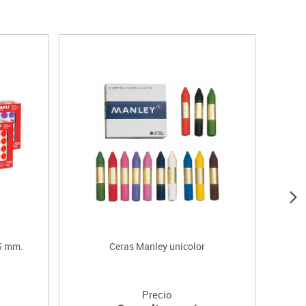
15 mm.
Ceras Manley unicolor
Roll
Precio