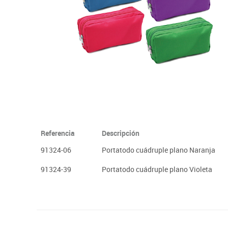
Plastifica, encuaderna, destruye
Papel y manipulados
Referencia
Descripción
91324-06
Portatodo cuádruple plano Naranja
91324-39
Portatodo cuádruple plano Violeta