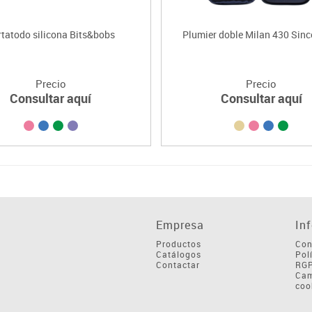
rtatodo silicona Bits&bobs
Plumier doble Milan 430 Sin
Precio
Precio
Consultar aquí
Consultar aquí
Empresa
In
Productos
Con
Catálogos
Pol
Contactar
RG
Cam
coo