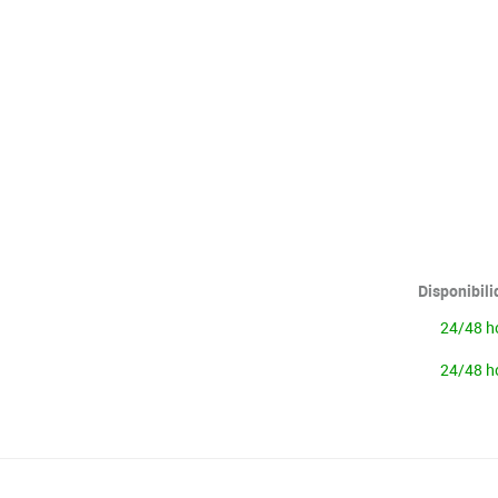
Lenguaje & idiomas
Disponibil
24/48 h
24/48 h