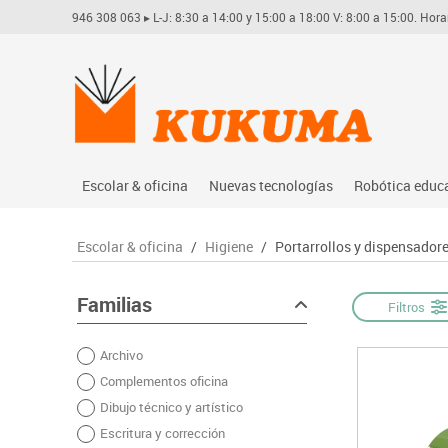
946 308 063
▸ L-J: 8:30 a 14:00 y 15:00 a 18:00 V: 8:00 a 15:00. Hora
Escolar & oficina
Nuevas tecnologías
Robótica educ
Archivo
Audio
Arduino
Escolar & oficina
/
Higiene
/
Portarrollos y dispensador
Complementos oficina
Conectividad y señal
Learning res
Dibujo técnico y artístico
Mobiliario tecnológico
Lego educati
Familias
Filtros
Escritura y corrección
Monitores interactivos
Matatastudi
Archivo
Higiene
Soportes
Vex robotics
Complementos oficina
Informática
Videoconferencia
Otros
Dibujo técnico y artístico
Manualidades
Videoproyección
Escritura y corrección
Material escolar