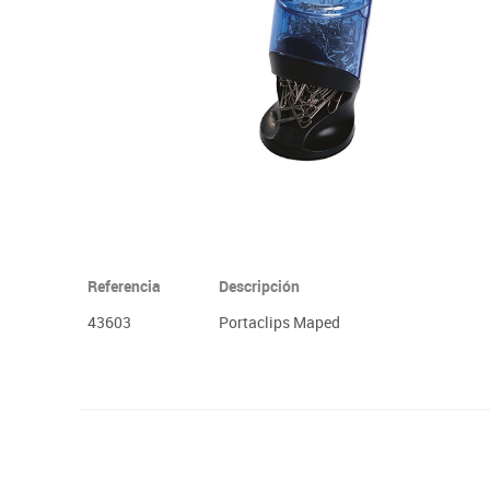
Plastifica, encuaderna, destruye
Papel y manipulados
Referencia
Descripción
43603
Portaclips Maped