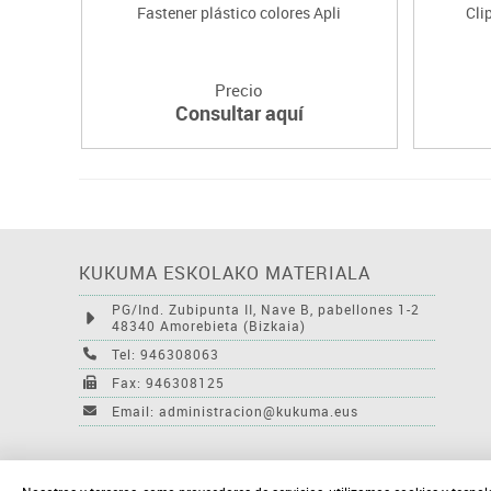
Fastener plástico colores Apli
Cli
Precio
Consultar aquí
KUKUMA ESKOLAKO MATERIALA
PG/Ind. Zubipunta II, Nave B, pabellones 1-2
48340 Amorebieta (Bizkaia)
Tel: 946308063
Fax: 946308125
Email: administracion@kukuma.eus