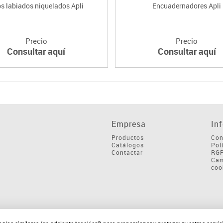
ps labiados niquelados Apli
Encuadernadores Apli
Precio
Precio
Consultar aquí
Consultar aquí
Empresa
In
Productos
Con
Catálogos
Pol
Contactar
RG
Cam
coo