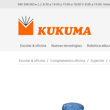
946 308 063
▸ L-J: 8:30 a 14:00 y 15:00 a 18:00 V: 8:00 a 15:00. Hora
Escolar & oficina
Nuevas tecnologías
Robótica educ
Archivo
Audio
Arduino
Escolar & oficina
/
Complementos oficina
/
Sujeción
/
Complementos oficina
Conectividad y señal
Learning res
Dibujo técnico y artístico
Mobiliario tecnológico
Lego educati
Escritura y corrección
Monitores interactivos
Matatastudi
Higiene
Soportes
Vex robotics
Informática
Videoconferencia
Otros
Manualidades
Videoproyección
Material escolar