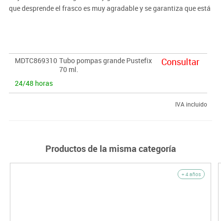
que desprende el frasco es muy agradable y se garantiza que está
libre de sustancias nocivas.
Liquido:
Botella de repuesto líquido Pustefix de 1 litro. Realiza hermosas
MDTC869310
Tubo pompas grande Pustefix
Consultar
burbujas respetando el medio ambiente gracias a su composición
70 ml.
a base de jabón 100% biodegradable y garantizado no tóxico. El
24/48 horas
aroma que desprende el frasco es muy agradable y se garantiza
que está libre de sustancias nocivas.
IVA incluido
Productos de la misma categoría
+ 4 años