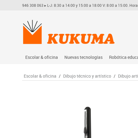
946 308 063
▸ L-J: 8:30 a 14:00 y 15:00 a 18:00 V: 8:00 a 15:00. Hora
Escolar & oficina
Nuevas tecnologías
Robótica educ
Archivo
Audio
Arduino
Escolar & oficina
/
Dibujo técnico y artístico
/
Dibujo art
Complementos oficina
Conectividad y señal
Learning res
Dibujo técnico y artístico
Mobiliario tecnológico
Lego educati
Escritura y corrección
Monitores interactivos
Matatastudi
Higiene
Soportes
Vex robotics
Informática
Videoconferencia
Otros
Manualidades
Videoproyección
Material escolar