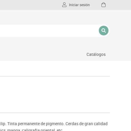
Iniciar sesión
Catálogos
l
 clip. Tinta permanente de pigmento. Cerdas de gran calidad
cs, manga, caligrafía oriental, etc.