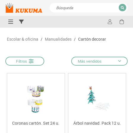
CERRAR
Resultados de la búsqueda
Escolar & oficina
/
Manualidades
/
Cartón decorar
Filtros
Más vendidos
Coronas cartón. Set 24 u.
Árbol navidad. Pack 12 u.