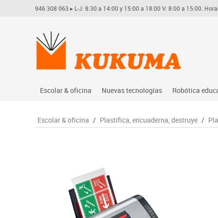
946 308 063
▸ L-J: 8:30 a 14:00 y 15:00 a 18:00 V: 8:00 a 15:00. Hora
Escolar & oficina
Nuevas tecnologías
Robótica educ
Archivo
Audio
Arduino
Escolar & oficina
/
Plastifica, encuaderna, destruye
/
Pla
Complementos oficina
Conectividad y señal
Learning res
Dibujo técnico y artístico
Mobiliario tecnológico
Lego educati
Escritura y corrección
Monitores interactivos
Matatastudi
Higiene
Soportes
Vex robotics
Informática
Videoconferencia
Otros
Manualidades
Videoproyección
Material escolar