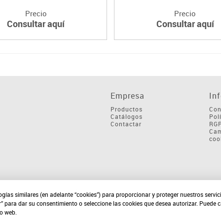
Precio
Precio
Consultar aquí
Consultar aquí
Empresa
In
Productos
Con
Catálogos
Pol
Contactar
RG
Cam
coo
ogías similares (en adelante “cookies”) para proporcionar y proteger nuestros servi
r” para dar su consentimiento o seleccione las cookies que desea autorizar. Puede 
io web.