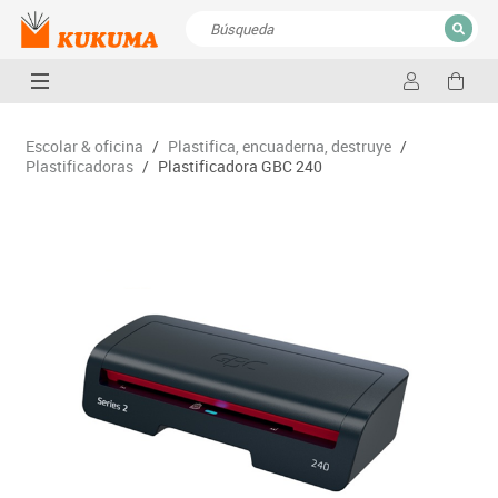
CERRAR
Resultados de la búsqueda
Escolar & oficina
/
Plastifica, encuaderna, destruye
/
Plastificadoras
/
Plastificadora GBC 240