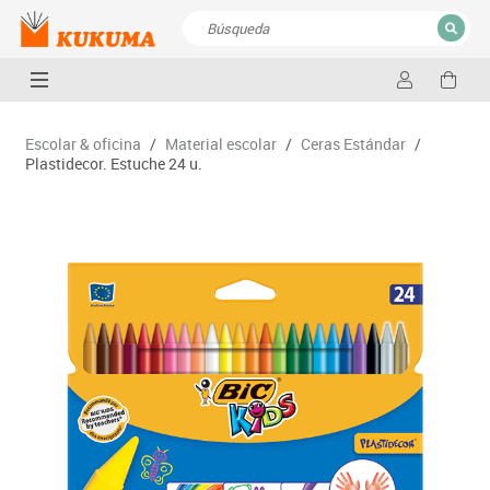
CERRAR
Resultados de la búsqueda
Escolar & oficina
/
Material escolar
/
Ceras Estándar
/
Plastidecor. Estuche 24 u.