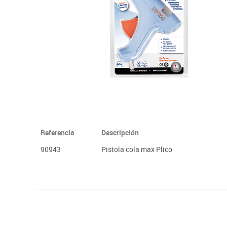
Plastifica, encuaderna, destruye
Papel y manipulados
Referencia
Descripción
90943
Pistola cola max Plico