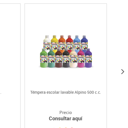
.
Témpera escolar lavable Alpino 500 c.c.
Pince
Precio
Consultar aquí