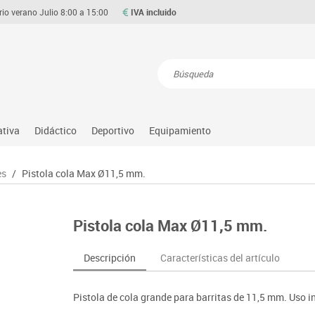
rio verano Julio 8:00 a 15:00
IVA incluido
Resultados de la búsqueda
ativa
Didáctico
Deportivo
Equipamiento
Asociación y atención
Atletismo
Aulas entornos naturales
Equipamiento
es
/
Pistola cola Max Ø11,5 mm.
Matemáticas
ource
Ciencias
Balones y pelotas
Despachos y oficinas
Gimnasia rítmica
Medio natural, social y cultura
on
Construcciones
Béisbol
Espacios compartidos
Gimnasio
Motricidad fina
Pistola cola Max Ø11,5 mm.
o
Espacios exteriores
Comp. deportivos
Mesas educación
Hockey
Música
Espacios multisensoriales
Deportes alternativos
Muebles escolares
Piscina
Primeras edades
Descripción
Características del artículo
Juegos heurísticos
Deportes raqueta
Percheros, baldas y taquillas
Protección deportiva
Psicomotricidad
Juegos de mesa
Entrenamiento
Pizarras, vitrinas y expositores
Psicomotricidad
Stem
Pistola de cola grande para barritas de 11,5 mm. Uso i
Juegos simbólicos
Sillas, bancos y taburetes
Tinkering