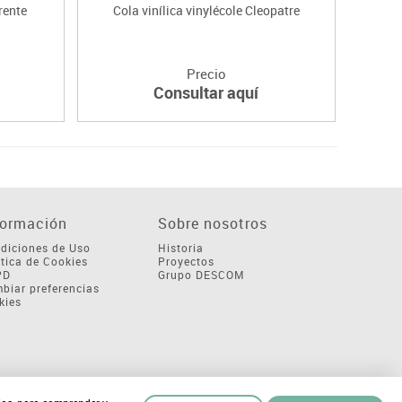
rente
Cola vinílica vinylécole Cleopatre
P
Precio
Consultar aquí
formación
Sobre nosotros
diciones de Uso
Historia
ítica de Cookies
Proyectos
PD
Grupo DESCOM
biar preferencias
kies