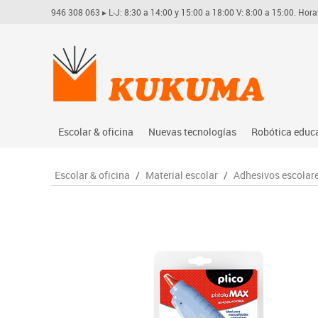
946 308 063
▸ L-J: 8:30 a 14:00 y 15:00 a 18:00 V: 8:00 a 15:00. Hora
Escolar & oficina
Nuevas tecnologías
Robótica educ
Archivo
Audio
Arduino
Escolar & oficina
/
Material escolar
/
Adhesivos escolar
Complementos oficina
Conectividad y señal
Learning res
Dibujo técnico y artístico
Mobiliario tecnológico
Lego educati
Escritura y corrección
Monitores interactivos
Matatastudi
Higiene
Soportes
Vex robotics
Informática
Videoconferencia
Otros
Manualidades
Videoproyección
Material escolar