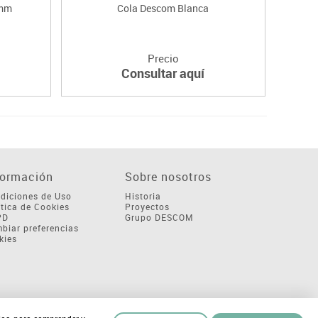
 mm
Cola Descom Blanca
P
Precio
Consultar aquí
formación
Sobre nosotros
diciones de Uso
Historia
ítica de Cookies
Proyectos
PD
Grupo DESCOM
biar preferencias
kies