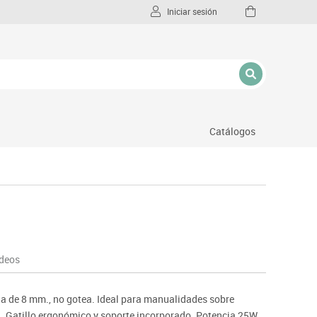
Iniciar sesión
Catálogos
l
deos
ola de 8 mm., no gotea. Ideal para manualidades sobre
ón. Gatillo ergonómico y soporte incorporado. Potencia 25W.