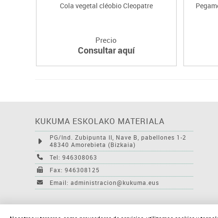
Cola vegetal cléobio Cleopatre
Pegame
Precio
Consultar aquí
KUKUMA ESKOLAKO MATERIALA
PG/Ind. Zubipunta II, Nave B, pabellones 1-2
48340 Amorebieta (Bizkaia)
Tel: 946308063
Fax: 946308125
Email: administracion@kukuma.eus