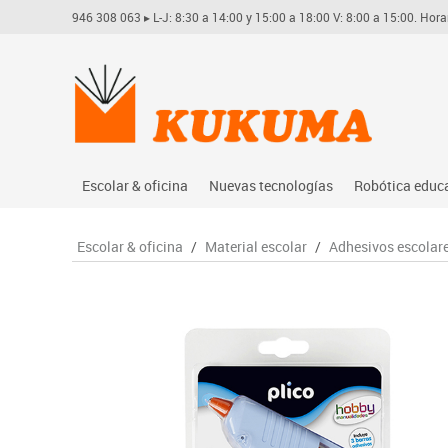
946 308 063
▸ L-J: 8:30 a 14:00 y 15:00 a 18:00 V: 8:00 a 15:00. Hora
Escolar & oficina
Nuevas tecnologías
Robótica educ
Archivo
Audio
Arduino
Escolar & oficina
/
Material escolar
/
Adhesivos escolar
Complementos oficina
Conectividad y señal
Learning res
Dibujo técnico y artístico
Mobiliario tecnológico
Lego educati
Escritura y corrección
Monitores interactivos
Matatastudi
Higiene
Soportes
Vex robotics
Informática
Videoconferencia
Otros
Manualidades
Videoproyección
Material escolar