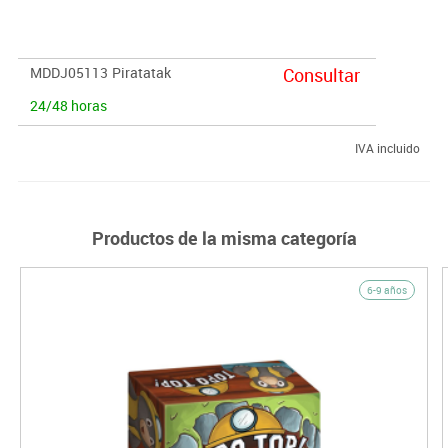
y la toma de decisiones.
· Jugadores:
2-4 jugadores
MDDJ05113
Piratatak
Consultar
· Tiempo de partida:
15 minutos.
24/48 horas
IVA incluido
Productos de la misma categoría
6-9 años